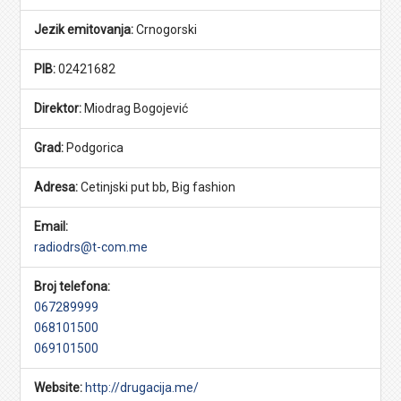
Jezik emitovanja:
Crnogorski
PIB:
02421682
Direktor:
Miodrag Bogojević
Grad:
Podgorica
Adresa:
Cetinjski put bb, Big fashion
Email:
radiodrs@t-com.me
Broj telefona:
067289999
068101500
069101500
Website:
http://drugacija.me/