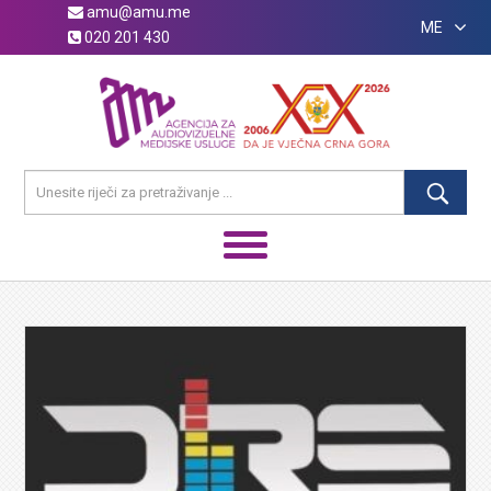
amu@amu.me
ME
020 201 430