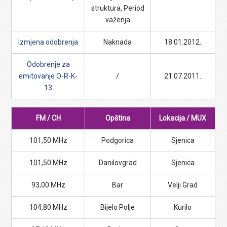
struktura, Period
važenja
Izmjena odobrenja
Naknada
18.01.2012.
Odobrenje za
emitovanje O-R-K-
/
21.07.2011.
13
FM / CH
Opština
Lokacija / MUX
101,50 MHz
Podgorica
Sjenica
101,50 MHz
Danilovgrad
Sjenica
93,00 MHz
Bar
Velji Grad
104,80 MHz
Bijelo Polje
Kurilo