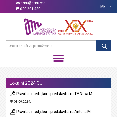
amu@amu.me
ME
020 201 430
Lokalni 2024 GU
Pravila o medisjkom predstavljanju TV Nova M
03.09.2024.
Pravila o medijskom predstavljanju Antena M