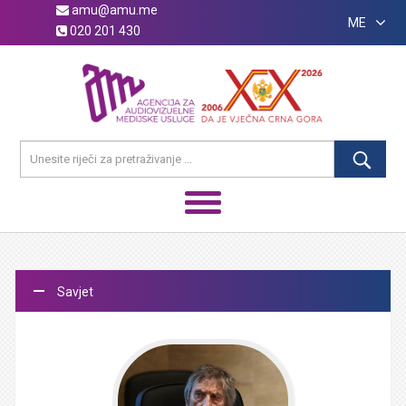
amu@amu.me
ME
020 201 430
Savjet