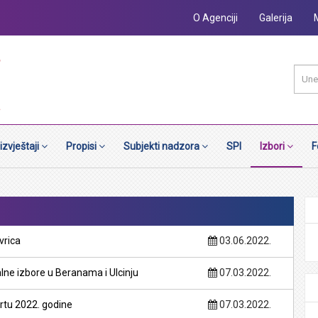
O Agenciji
Galerija
 izvještaji
Propisi
Subjekti nadzora
SPI
Izbori
F
vrica
03.06.2022.
lne izbore u Beranama i Ulcinju
07.03.2022.
rtu 2022. godine
07.03.2022.