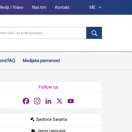
Mediji / Video
Naš tim
Kontakt
ME
ond FAQ
Medijska pismenost
Follow us
Facebook
Instagram
LinkedIn
X
YouTube
Sjednice Savjeta
Javne rasprave