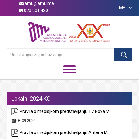
amu@amu.me
ME
020 201 430
Lokalni 2024 KO
Pravila o medisjkom predstavljanju TV Nova M
03.09.2024.
Pravila o medijskom predstavljanju Antena M