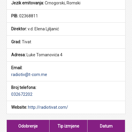
Jezik emitovanja:
Crnogorski, Romski
PIB:
02368811
Direktor:
v.d. Elena Ljiljanić
Grad:
Tivat
Adresa:
Luke Tomanovića 4
Email:
radiotiv@t-com.me
Broj telefona:
032672202
Website:
http://radiotivat.com/
Odobrenje
Tip izmjene
Datum