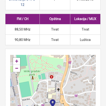
12
FM / CH
Opština
Lokacija / MUX
88,50 MHz
Tivat
Tivat
90,80 MHz
Tivat
Luštica
+
−