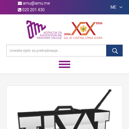
amu@amu.me
ME
020 201 430