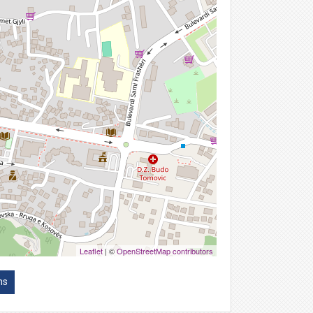
Leaflet
| ©
OpenStreetMap contributors
ns