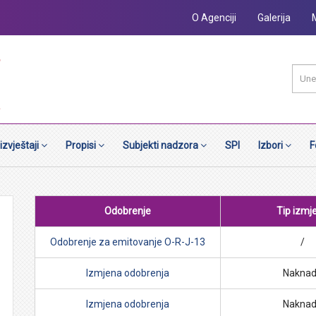
O Agenciji
Galerija
 izvještaji
Propisi
Subjekti nadzora
SPI
Izbori
F
Odobrenje
Tip izmj
Odobrenje za emitovanje O-R-J-13
/
Izmjena odobrenja
Nakna
Izmjena odobrenja
Nakna