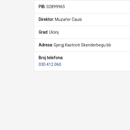
PIB:
02899965
Direktor:
Muzafer Čauši
Grad:
Ulcinj
Adresa:
Gjergj Kastrioti Skenderbegu bb
Broj telefona:
030 412 060