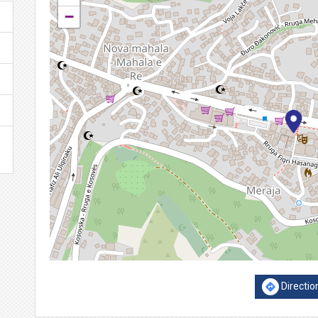
−
Directio