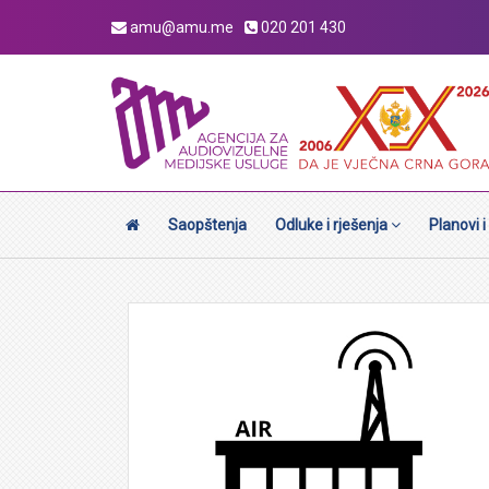
amu@amu.me
020 201 430
Saopštenja
Odluke i rješenja
Planovi i