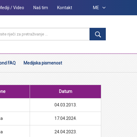
Mediji / Video
Naš tim
Kontakt
ME
ond FAQ
Medijska pismenost
ene
Datum
04.03.2013.
da
17.04.2024.
da
24.04.2023.