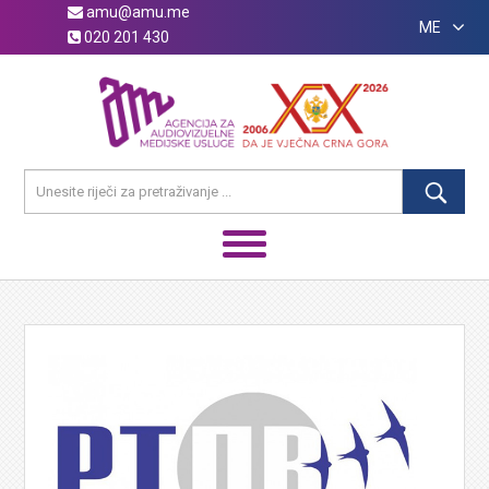
amu@amu.me
ME
020 201 430