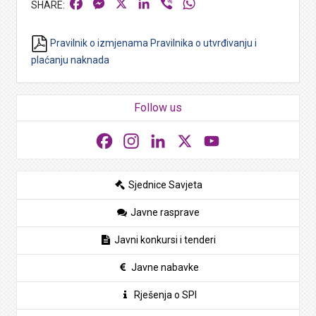
Facebook
Messenger
X
LinkedIn
Viber
WhatsApp
Pravilnik o izmjenama Pravilnika o utvrđivanju i
plaćanju naknada
Follow us
Facebook
Instagram
LinkedIn
X
YouTube
Sjednice Savjeta
Javne rasprave
Javni konkursi i tenderi
Javne nabavke
Rješenja o SPI