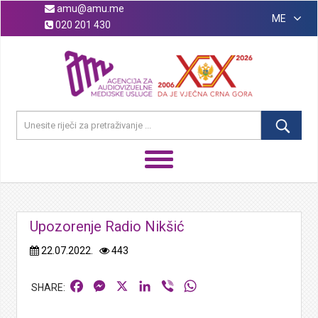
amu@amu.me
ME
020 201 430
Upozorenje Radio Nikšić
22.07.2022.
443
Facebook
Messenger
X
LinkedIn
Viber
WhatsApp