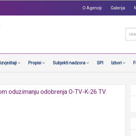
O Agenciji
Galerija
 izvještaji
Propisi
Subjekti nadzora
SPI
Izbori
F
nom oduzimanju odobrenja O-TV-K-26 TV