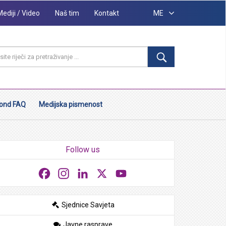
Mediji / Video
Naš tim
Kontakt
ME
ond FAQ
Medijska pismenost
Follow us
Facebook
Instagram
LinkedIn
X
YouTube
Sjednice Savjeta
Javne rasprave