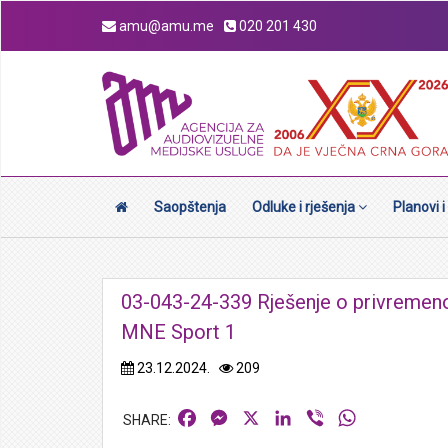
amu@amu.me
020 201 430
Saopštenja
Odluke i rješenja
Planovi i
03-043-24-339 Rješenje o privreme
MNE Sport 1
23.12.2024.
209
Facebook
Messenger
X
LinkedIn
Viber
WhatsApp