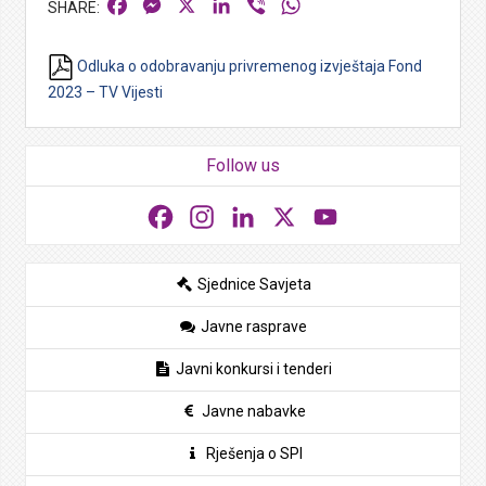
Facebook
Messenger
X
LinkedIn
Viber
WhatsApp
Odluka o odobravanju privremenog izvještaja Fond
2023 – TV Vijesti
Follow us
Facebook
Instagram
LinkedIn
X
YouTube
Sjednice Savjeta
Javne rasprave
Javni konkursi i tenderi
Javne nabavke
Rješenja o SPI