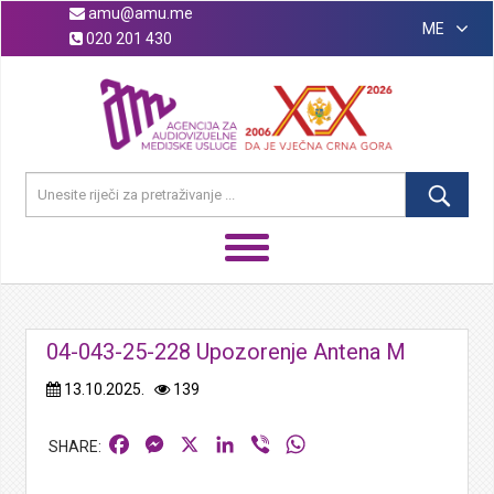
amu@amu.me
ME
020 201 430
04-043-25-228 Upozorenje Antena M
13.10.2025.
139
Facebook
Messenger
X
LinkedIn
Viber
WhatsApp