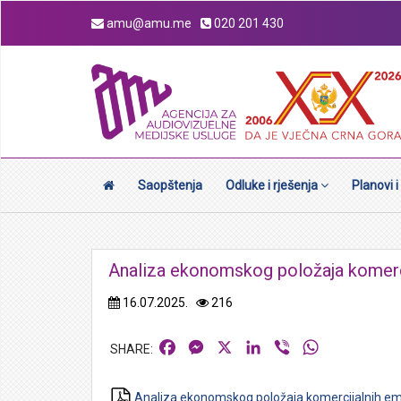
amu@amu.me
020 201 430
Saopštenja
Odluke i rješenja
Planovi i
Analiza ekonomskog položaja komerci
16.07.2025.
216
Facebook
Messenger
X
LinkedIn
Viber
WhatsApp
Analiza ekonomskog položaja komercijalnih em