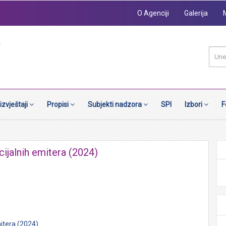
O Agenciji
Galerija
 izvještaji
Propisi
Subjekti nadzora
SPI
Izbori
F
jalnih emitera (2024)
itera (2024)