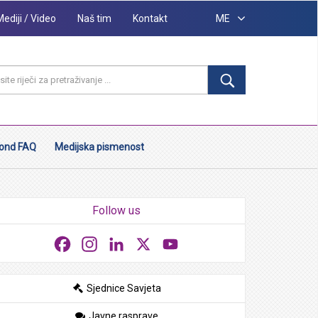
Mediji / Video
Naš tim
Kontakt
ME
ond FAQ
Medijska pismenost
Follow us
Facebook
Instagram
LinkedIn
X
YouTube
Sjednice Savjeta
Javne rasprave