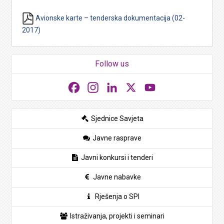
Avionske karte – tenderska dokumentacija (02-
2017)
Follow us
Facebook
Instagram
LinkedIn
X
YouTube
Sjednice Savjeta
Javne rasprave
Javni konkursi i tenderi
Javne nabavke
Rješenja o SPI
Istraživanja, projekti i seminari