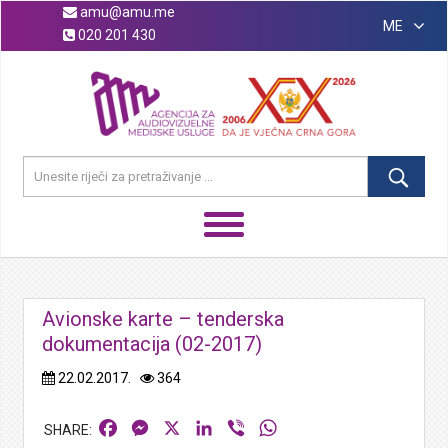
amu@amu.me
ME
020 201 430
Avionske karte – tenderska
dokumentacija (02-2017)
22.02.2017.
364
Facebook
Messenger
X
LinkedIn
Viber
WhatsApp