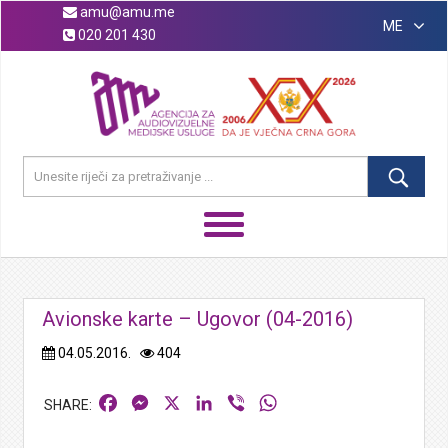
amu@amu.me
ME
020 201 430
Avionske karte – Ugovor (04-2016)
04.05.2016.
404
Facebook
Messenger
X
LinkedIn
Viber
WhatsApp