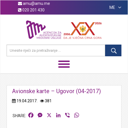
amu@amu.me
ME
020 201 430
Avionske karte – Ugovor (04-2017)
19.04.2017.
381
Facebook
Messenger
X
LinkedIn
Viber
WhatsApp