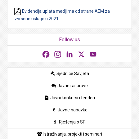
Evidencija uplata medijima od strane AEM za
izvršene usluge u 2021.
Follow us
Facebook
Instagram
LinkedIn
X
YouTube
Sjednice Savjeta
Javne rasprave
Javni konkursi i tenderi
Javne nabavke
Rješenja o SPI
Istraživanja, projekti i seminari