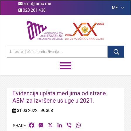
amu@amu.me
ME
020 201 430
Evidencija uplata medijima od strane
AEM za izvršene usluge u 2021.
31.03.2022.
308
Facebook
Messenger
X
LinkedIn
Viber
WhatsApp