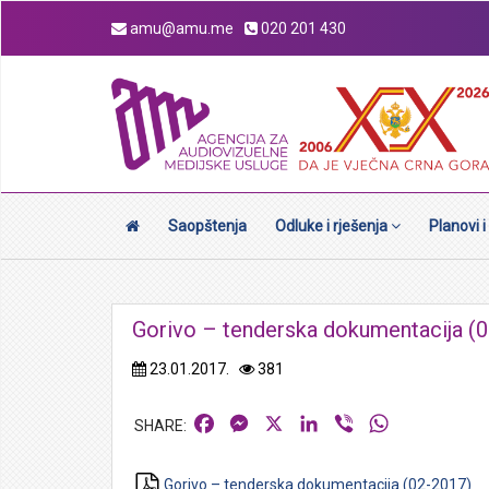
amu@amu.me
020 201 430
Saopštenja
Odluke i rješenja
Planovi i
Gorivo – tenderska dokumentacija (
23.01.2017.
381
Facebook
Messenger
X
LinkedIn
Viber
WhatsApp
Gorivo – tenderska dokumentacija (02-2017)