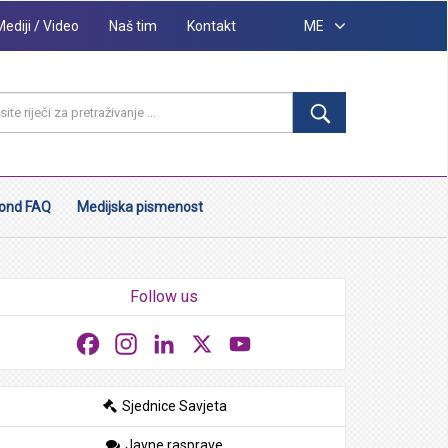
Mediji / Video
Naš tim
Kontakt
ME
ond FAQ
Medijska pismenost
Follow us
Facebook
Instagram
LinkedIn
X
YouTube
Sjednice Savjeta
Javne rasprave