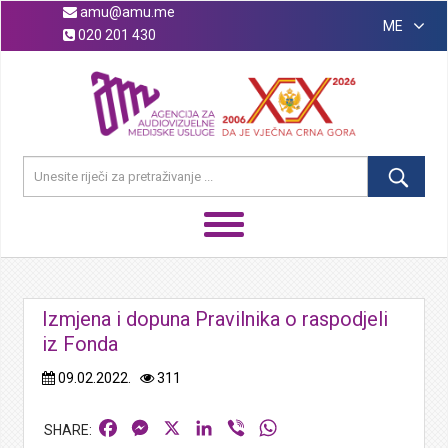
amu@amu.me
ME
020 201 430
Izmjena i dopuna Pravilnika o raspodjeli
iz Fonda
09.02.2022.
311
Facebook
Messenger
X
LinkedIn
Viber
WhatsApp