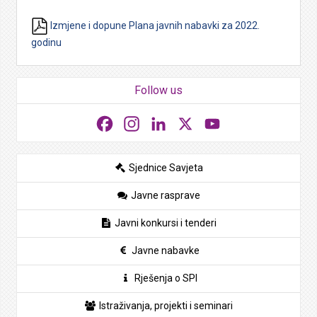
Izmjene i dopune Plana javnih nabavki za 2022.
godinu
Follow us
Facebook
Instagram
LinkedIn
X
YouTube
Sjednice Savjeta
Javne rasprave
Javni konkursi i tenderi
Javne nabavke
Rješenja o SPI
Istraživanja, projekti i seminari