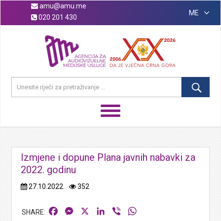
amu@amu.me
ME
020 201 430
Izmjene i dopune Plana javnih nabavki za
2022. godinu
27.10.2022.
352
Facebook
Messenger
X
LinkedIn
Viber
WhatsApp