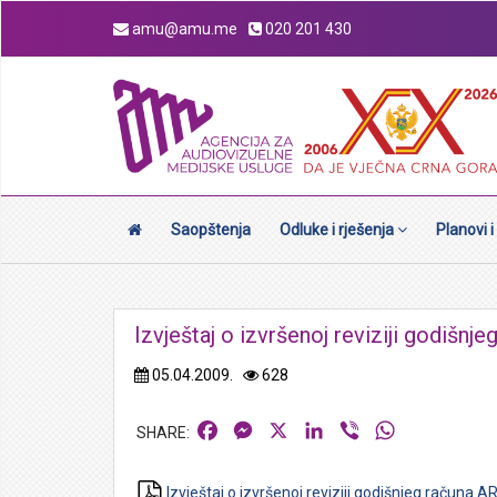
amu@amu.me
020 201 430
Saopštenja
Odluke i rješenja
Planovi i
Izvještaj o izvršenoj reviziji godišn
05.04.2009.
628
Facebook
Messenger
X
LinkedIn
Viber
WhatsApp
Izvještaj o izvršenoj reviziji godišnjeg računa 