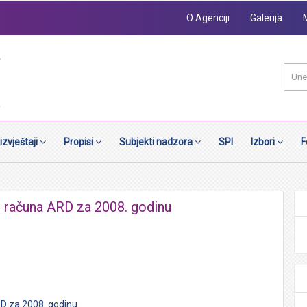
O Agenciji
Galerija
 izvještaji
Propisi
Subjekti nadzora
SPI
Izbori
F
jeg računa ARD za 2008. godinu
ARD za 2008. godinu