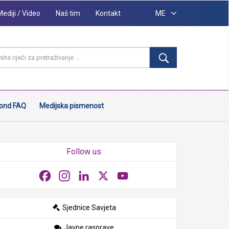
Mediji / Video
Naš tim
Kontakt
ME
ond FAQ
Medijska pismenost
Follow us
Facebook
Instagram
LinkedIn
X
YouTube
Sjednice Savjeta
Javne rasprave