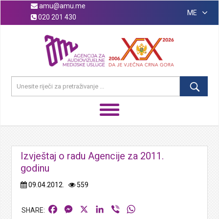
amu@amu.me
ME
020 201 430
Izvještaj o radu Agencije za 2011.
godinu
09.04.2012.
559
Facebook
Messenger
X
LinkedIn
Viber
WhatsApp