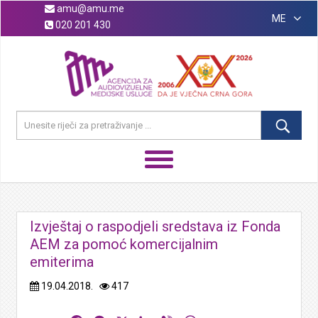
amu@amu.me
ME
020 201 430
Izvještaj o raspodjeli sredstava iz Fonda
AEM za pomoć komercijalnim
emiterima
19.04.2018.
417