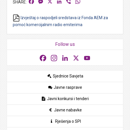
Facebook
Messenger
X
LinkedIn
Viber
WhatsApp
Izvještaj o raspodjeli sredstava iz Fonda AEM za
pomoć komercijalnim radio emiterima
Follow us
Facebook
Instagram
LinkedIn
X
YouTube
Sjednice Savjeta
Javne rasprave
Javni konkursi i tenderi
Javne nabavke
Rješenja o SPI