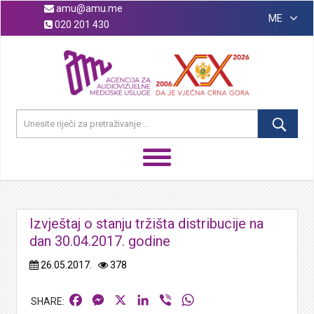
amu@amu.me
ME
020 201 430
Izvještaj o stanju tržišta distribucije na
dan 30.04.2017. godine
26.05.2017.
378
Facebook
Messenger
X
LinkedIn
Viber
WhatsApp