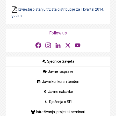
Izvještaj o stanju tržišta distribucije za II kvartal 2014.
godine
Follow us
Facebook
Instagram
LinkedIn
X
YouTube
Sjednice Savjeta
Javne rasprave
Javni konkursi i tenderi
Javne nabavke
Rješenja o SPI
Istraživanja, projekti i seminari