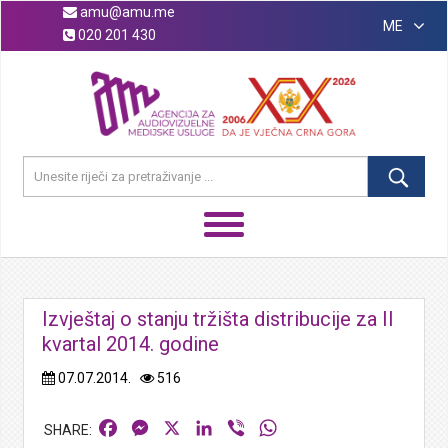
amu@amu.me
ME
020 201 430
Izvještaj o stanju tržišta distribucije za II
kvartal 2014. godine
07.07.2014.
516
Facebook
Messenger
X
LinkedIn
Viber
WhatsApp