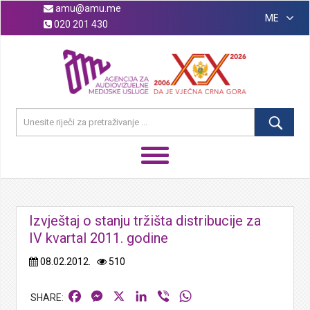
amu@amu.me
ME
020 201 430
Izvještaj o stanju tržišta distribucije za
IV kvartal 2011. godine
08.02.2012.
510
Facebook
Messenger
X
LinkedIn
Viber
WhatsApp