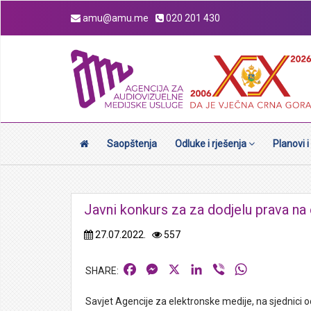
amu@amu.me
020 201 430
Saopštenja
Odluke i rješenja
Planovi i
Javni konkurs za za dodjelu prava na
27.07.2022.
557
Facebook
Messenger
X
LinkedIn
Viber
WhatsApp
Savjet Agencije za elektronske medije, na sjednici o