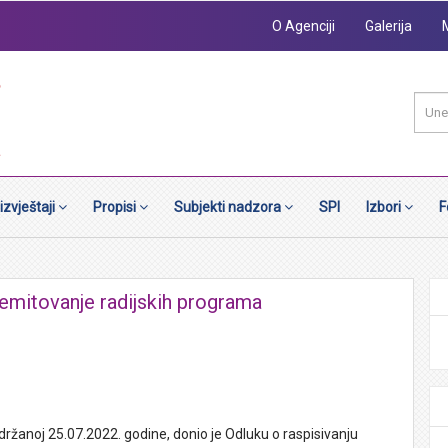
O Agenciji
Galerija
 izvještaji
Propisi
Subjekti nadzora
SPI
Izbori
F
 emitovanje radijskih programa
držanoj 25.07.2022. godine, donio je Odluku o raspisivanju