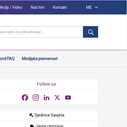
Mediji / Video
Naš tim
Kontakt
ME
ond FAQ
Medijska pismenost
Follow us
Facebook
Instagram
LinkedIn
X
YouTube
Sjednice Savjeta
Javne rasprave