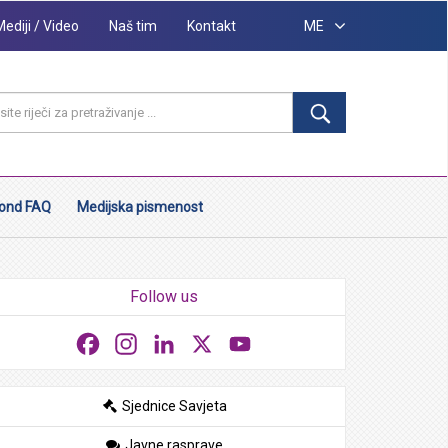
Mediji / Video
Naš tim
Kontakt
ME
ond FAQ
Medijska pismenost
Follow us
Facebook
Instagram
LinkedIn
X
YouTube
Sjednice Savjeta
Javne rasprave