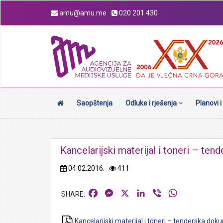
amu@amu.me
020 201 430
Saopštenja
Odluke i rješenja
Planovi i
Kancelarijski materijal i toneri – te
04.02.2016.
411
Facebook
Messenger
X
LinkedIn
Viber
WhatsApp
Kancelarijski materijal i toneri – tenderska do