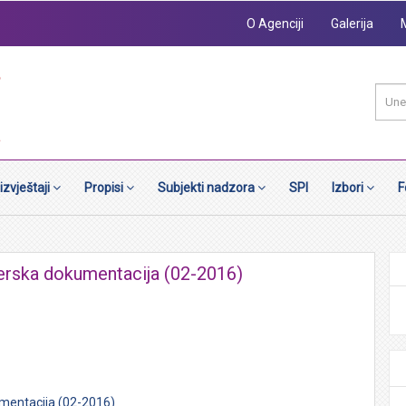
O Agenciji
Galerija
 izvještaji
Propisi
Subjekti nadzora
SPI
Izbori
F
nderska dokumentacija (02-2016)
kumentacija (02-2016)