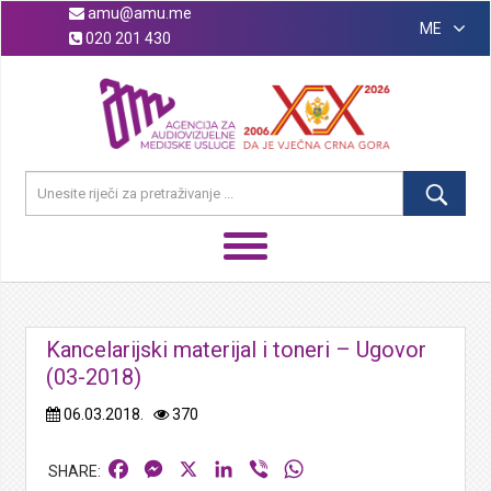
amu@amu.me
ME
020 201 430
Kancelarijski materijal i toneri – Ugovor
(03-2018)
06.03.2018.
370
Facebook
Messenger
X
LinkedIn
Viber
WhatsApp