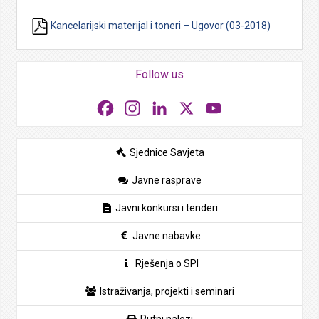
Kancelarijski materijal i toneri – Ugovor (03-2018)
Follow us
Facebook
Instagram
LinkedIn
X
YouTube
Sjednice Savjeta
Javne rasprave
Javni konkursi i tenderi
Javne nabavke
Rješenja o SPI
Istraživanja, projekti i seminari