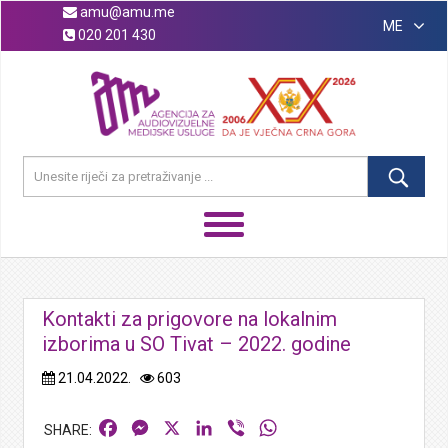
amu@amu.me
ME
020 201 430
Kontakti za prigovore na lokalnim
izborima u SO Tivat – 2022. godine
21.04.2022.
603
Facebook
Messenger
X
LinkedIn
Viber
WhatsApp