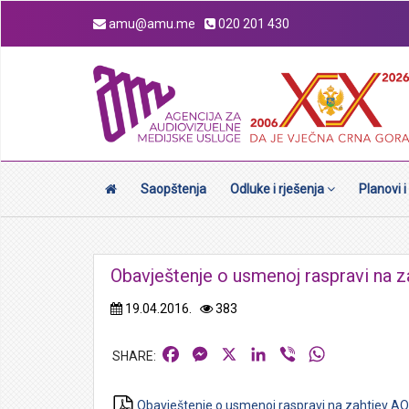
amu@amu.me
020 201 430
Saopštenja
Odluke i rješenja
Planovi i
Obavještenje o usmenoj raspravi na 
19.04.2016.
383
Facebook
Messenger
X
LinkedIn
Viber
WhatsApp
Obavještenje o usmenoj raspravi na zahtjev AO