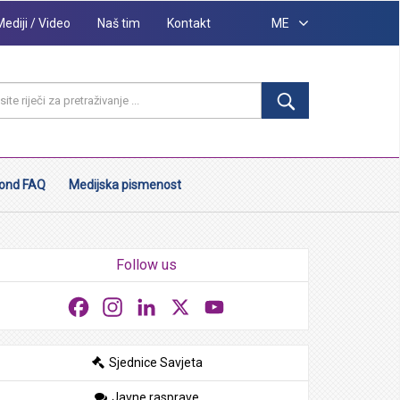
Mediji / Video
Naš tim
Kontakt
ME
ond FAQ
Medijska pismenost
Follow us
Facebook
Instagram
LinkedIn
X
YouTube
Sjednice Savjeta
Javne rasprave