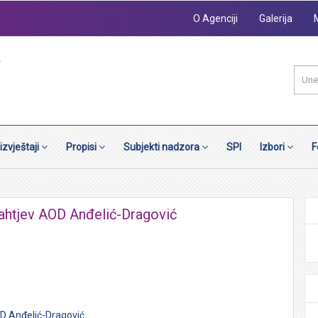
O Agenciji
Galerija
 izvještaji
Propisi
Subjekti nadzora
SPI
Izbori
F
zahtjev AOD Anđelić-Dragović
D Anđelić-Dragović