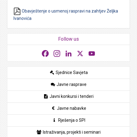
Obavještenje o usmenoj raspravi na zahtjev Željka
Ivanovića
Follow us
Facebook
Instagram
LinkedIn
X
YouTube
Sjednice Savjeta
Javne rasprave
Javni konkursi i tenderi
Javne nabavke
Rješenja o SPI
Istraživanja, projekti i seminari