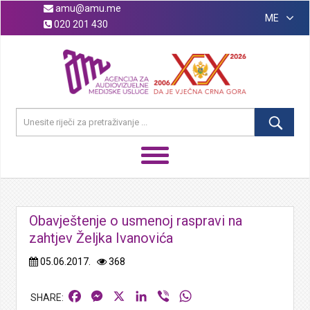
amu@amu.me
ME
020 201 430
Obavještenje o usmenoj raspravi na
zahtjev Željka Ivanovića
05.06.2017.
368
Facebook
Messenger
X
LinkedIn
Viber
WhatsApp