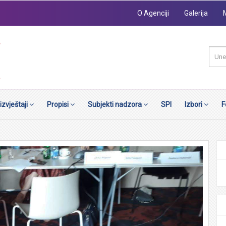
O Agenciji
Galerija
 izvještaji
Propisi
Subjekti nadzora
SPI
Izbori
F