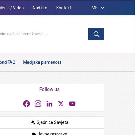
Mediji / Video
Naš tim
Kontakt
ME
ond FAQ
Medijska pismenost
Follow us
Facebook
Instagram
LinkedIn
X
YouTube
Sjednice Savjeta
Javne rasprave