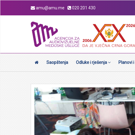
amu@amu.me
020 201 430
Saopštenja
Odluke i rješenja
Planovi i