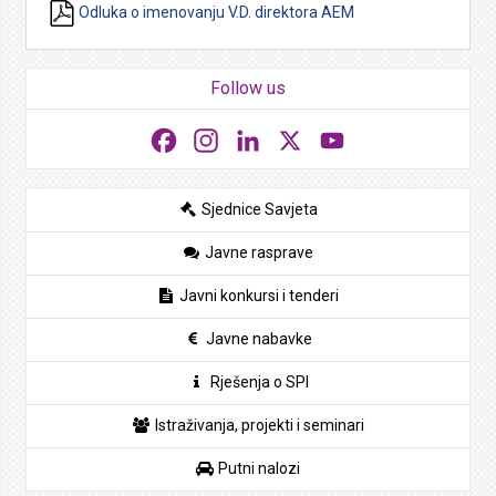
Odluka o imenovanju V.D. direktora AEM
Follow us
Facebook
Instagram
LinkedIn
X
YouTube
Sjednice Savjeta
Javne rasprave
Javni konkursi i tenderi
Javne nabavke
Rješenja o SPI
Istraživanja, projekti i seminari
Putni nalozi