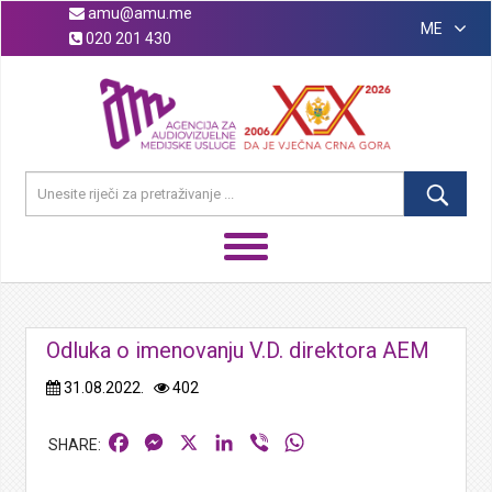
amu@amu.me
ME
020 201 430
Odluka o imenovanju V.D. direktora AEM
31.08.2022.
402
Facebook
Messenger
X
LinkedIn
Viber
WhatsApp