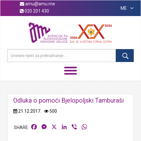
amu@amu.me
ME
020 201 430
Odluka o pomoći Bjelopoljski Tamburaši
21.12.2017.
500
Facebook
Messenger
X
LinkedIn
Viber
WhatsApp