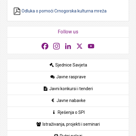
Odluka o pomoći Crnogorska kulturna mreža
Follow us
Facebook
Instagram
LinkedIn
X
YouTube
Sjednice Savjeta
Javne rasprave
Javni konkursi i tenderi
Javne nabavke
Rješenja o SPI
Istraživanja, projekti i seminari