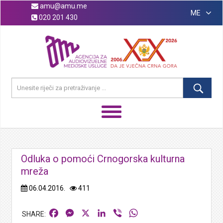
amu@amu.me
ME
020 201 430
Odluka o pomoći Crnogorska kulturna
mreža
06.04.2016.
411
Facebook
Messenger
X
LinkedIn
Viber
WhatsApp