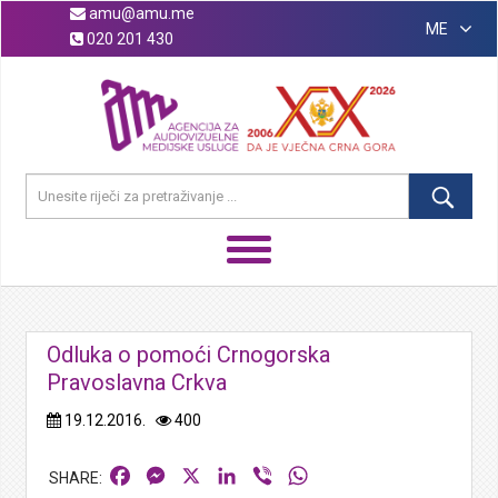
amu@amu.me
ME
020 201 430
Odluka o pomoći Crnogorska
Pravoslavna Crkva
19.12.2016.
400
Facebook
Messenger
X
LinkedIn
Viber
WhatsApp