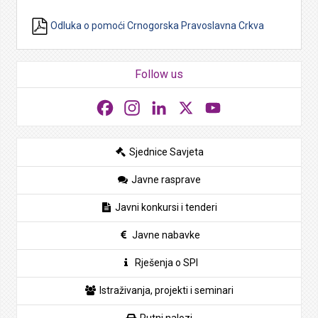
Odluka o pomoći Crnogorska Pravoslavna Crkva
Follow us
Facebook
Instagram
LinkedIn
X
YouTube
Sjednice Savjeta
Javne rasprave
Javni konkursi i tenderi
Javne nabavke
Rješenja o SPI
Istraživanja, projekti i seminari