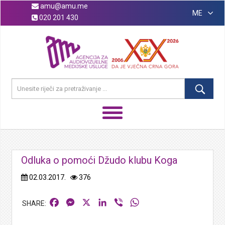
amu@amu.me
ME
020 201 430
Odluka o pomoći Džudo klubu Koga
02.03.2017.
376
Facebook
Messenger
X
LinkedIn
Viber
WhatsApp