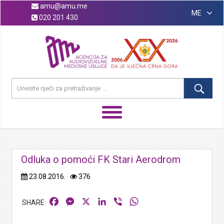
amu@amu.me
ME
020 201 430
Odluka o pomoći FK Stari Aerodrom
23.08.2016.
376
Facebook
Messenger
X
LinkedIn
Viber
WhatsApp