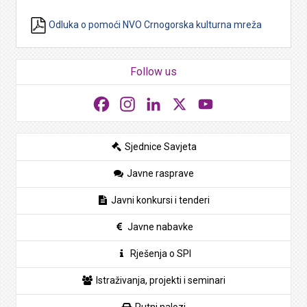
Odluka o pomoći NVO Crnogorska kulturna mreža
Follow us
Facebook
Instagram
LinkedIn
X
YouTube
Sjednice Savjeta
Javne rasprave
Javni konkursi i tenderi
Javne nabavke
Rješenja o SPI
Istraživanja, projekti i seminari