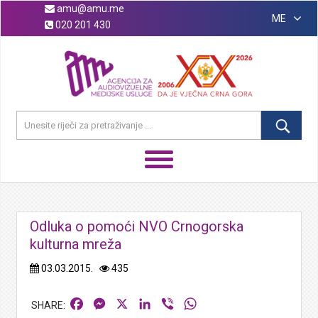
amu@amu.me
ME
020 201 430
Odluka o pomoći NVO Crnogorska
kulturna mreža
03.03.2015.
435
Facebook
Messenger
X
LinkedIn
Viber
WhatsApp