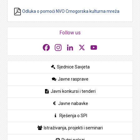
Odluka o pomoći NVO Crnogorska kulturna mreža
Follow us
Facebook
Instagram
LinkedIn
X
YouTube
Sjednice Savjeta
Javne rasprave
Javni konkursi i tenderi
Javne nabavke
Rješenja o SPI
Istraživanja, projekti i seminari