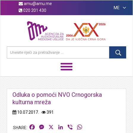
amu@amu.me
ME
020 201 430
Odluka o pomoći NVO Crnogorska
kulturna mreža
10.07.2017.
391
Facebook
Messenger
X
LinkedIn
Viber
WhatsApp