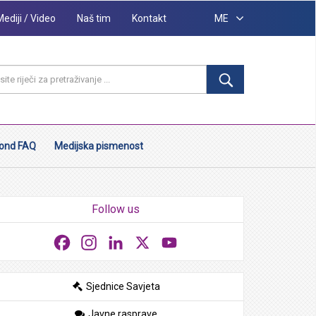
Mediji / Video
Naš tim
Kontakt
ME
ond FAQ
Medijska pismenost
Follow us
Facebook
Instagram
LinkedIn
X
YouTube
Sjednice Savjeta
Javne rasprave