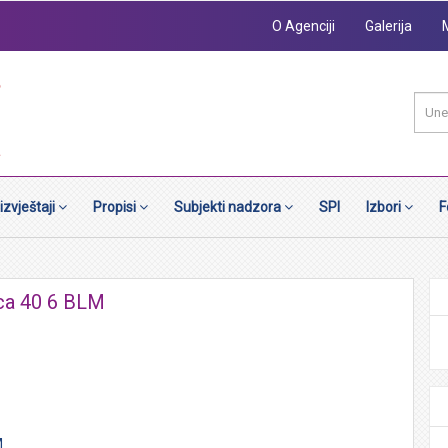
O Agenciji
Galerija
 izvještaji
Propisi
Subjekti nadzora
SPI
Izbori
F
ca 40 6 BLM
M