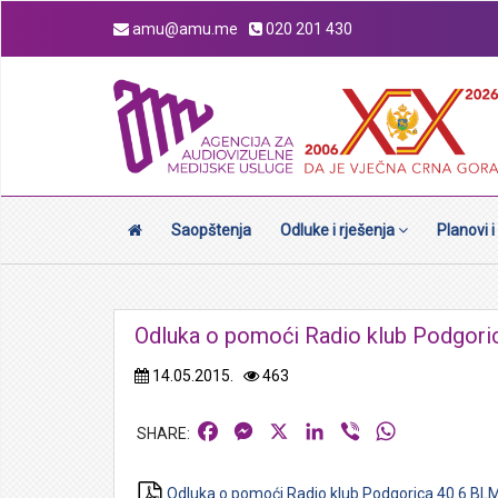
amu@amu.me
020 201 430
Saopštenja
Odluke i rješenja
Planovi i
Odluka o pomoći Radio klub Podgori
14.05.2015.
463
Facebook
Messenger
X
LinkedIn
Viber
WhatsApp
Odluka o pomoći Radio klub Podgorica 40 6 BL