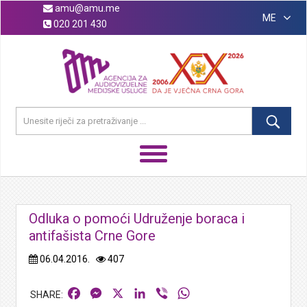
amu@amu.me
ME
020 201 430
Odluka o pomoći Udruženje boraca i
antifašista Crne Gore
06.04.2016.
407
Facebook
Messenger
X
LinkedIn
Viber
WhatsApp