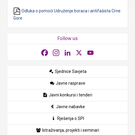
Odluka o pomoći Udruženje boraca i antifašista Crne
Gore
Follow us
Facebook
Instagram
LinkedIn
X
YouTube
Sjednice Savjeta
Javne rasprave
Javni konkursi i tenderi
Javne nabavke
Rješenja o SPI
Istraživanja, projekti i seminari