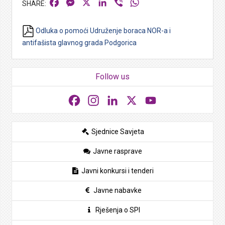
Facebook
Messenger
X
LinkedIn
Viber
WhatsApp
Odluka o pomoći Udruženje boraca NOR-a i
antifašista glavnog grada Podgorica
Follow us
Facebook
Instagram
LinkedIn
X
YouTube
Sjednice Savjeta
Javne rasprave
Javni konkursi i tenderi
Javne nabavke
Rješenja o SPI