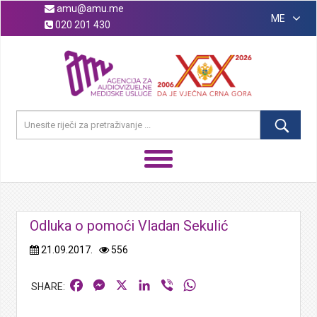
amu@amu.me
ME
020 201 430
Odluka o pomoći Vladan Sekulić
21.09.2017.
556
Facebook
Messenger
X
LinkedIn
Viber
WhatsApp