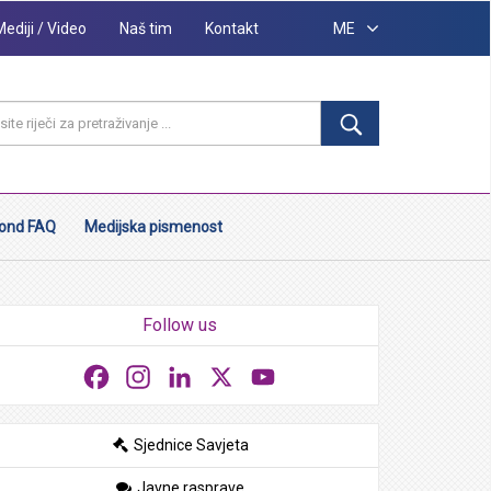
Mediji / Video
Naš tim
Kontakt
ME
ond FAQ
Medijska pismenost
Follow us
Facebook
Instagram
LinkedIn
X
YouTube
Sjednice Savjeta
Javne rasprave