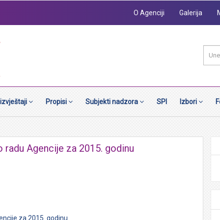
O Agenciji
Galerija
 izvještaji
Propisi
Subjekti nadzora
SPI
Izbori
F
 o radu Agencije za 2015. godinu
encije za 2015. godinu