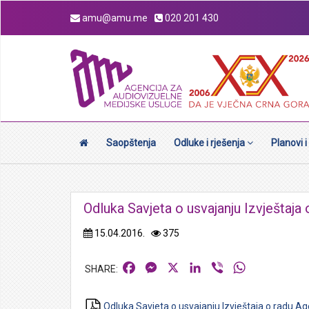
amu@amu.me
020 201 430
Saopštenja
Odluke i rješenja
Planovi i
Odluka Savjeta o usvajanju Izvještaja
15.04.2016.
375
Facebook
Messenger
X
LinkedIn
Viber
WhatsApp
Odluka Savjeta o usvajanju Izvještaja o radu Ag