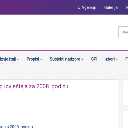
O Agenciji
Galerija
 izvještaji
Propisi
Subjekti nadzora
SPI
Izbori
F
g izvještaja za 2008. godinu
aja za 2008. godinu