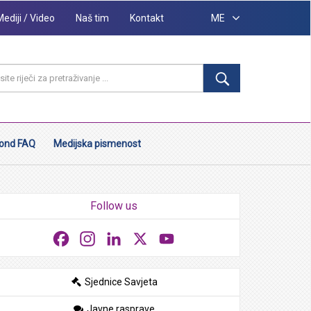
Mediji / Video
Naš tim
Kontakt
ME
ond FAQ
Medijska pismenost
Follow us
Facebook
Instagram
LinkedIn
X
YouTube
Sjednice Savjeta
Javne rasprave