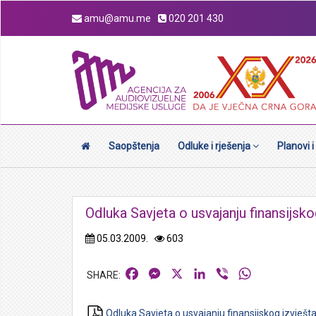
amu@amu.me
020 201 430
Saopštenja
Odluke i rješenja
Planovi i
Odluka Savjeta o usvajanju finansijsko
05.03.2009.
603
Facebook
Messenger
X
LinkedIn
Viber
WhatsApp
Odluka Savjeta o usvajanju finansijskog izvješt