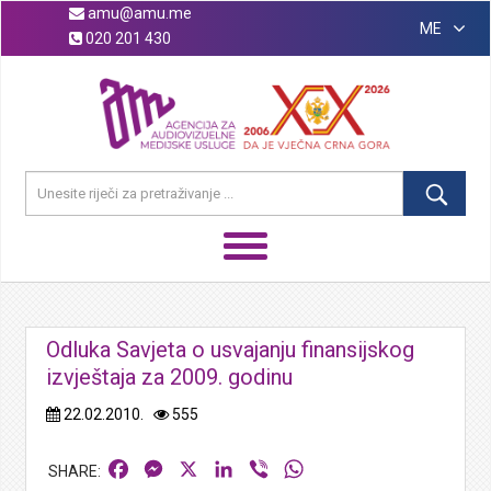
amu@amu.me
ME
020 201 430
Odluka Savjeta o usvajanju finansijskog
izvještaja za 2009. godinu
22.02.2010.
555
Facebook
Messenger
X
LinkedIn
Viber
WhatsApp