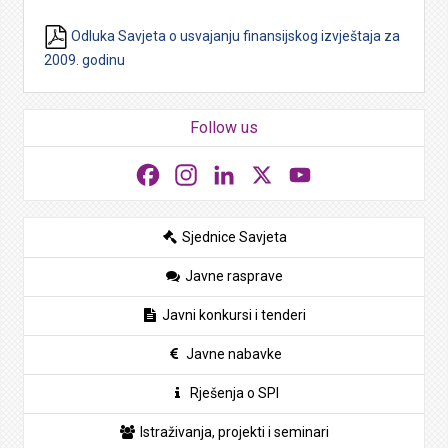
Odluka Savjeta o usvajanju finansijskog izvještaja za
2009. godinu
Follow us
Facebook
Instagram
LinkedIn
X
YouTube
Sjednice Savjeta
Javne rasprave
Javni konkursi i tenderi
Javne nabavke
Rješenja o SPI
Istraživanja, projekti i seminari