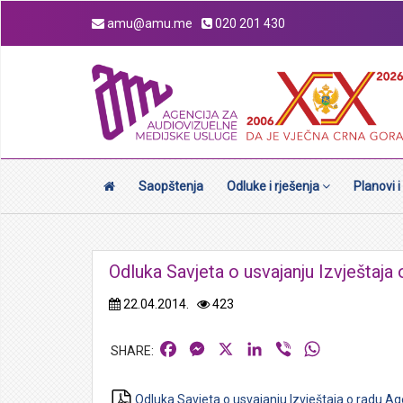
amu@amu.me
020 201 430
Saopštenja
Odluke i rješenja
Planovi i
Odluka Savjeta o usvajanju Izvještaja
22.04.2014.
423
Facebook
Messenger
X
LinkedIn
Viber
WhatsApp
Odluka Savjeta o usvajanju Izvještaja o radu Ag