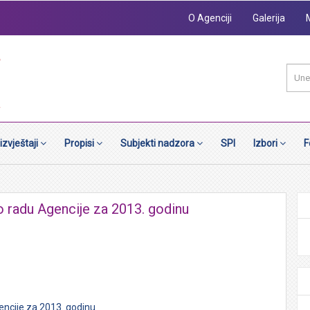
O Agenciji
Galerija
 izvještaji
Propisi
Subjekti nadzora
SPI
Izbori
F
 o radu Agencije za 2013. godinu
encije za 2013. godinu