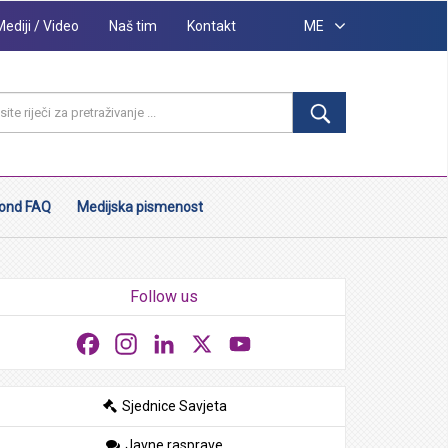
Mediji / Video
Naš tim
Kontakt
ME
ond FAQ
Medijska pismenost
Follow us
Facebook
Instagram
LinkedIn
X
YouTube
Sjednice Savjeta
Javne rasprave